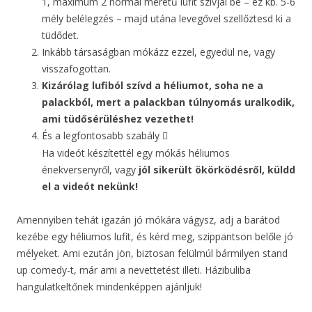
1, maximum 2 normál méretű lufit szívjál be – ez kb. 5-6
mély belélegzés – majd utána levegővel szellőztesd ki a
tüdődet.
Inkább társaságban mókázz ezzel, egyedül ne, vagy
visszafogottan.
Kizárólag lufiból szívd a héliumot, soha ne a
palackból, mert a palackban túlnyomás uralkodik,
ami tüdősérüléshez vezethet!
És a legfontosabb szabály

Ha videót készítettél egy mókás héliumos
énekversenyről, vagy
jól sikerült ökörködésről, küldd
el a videót nekünk!
Amennyiben tehát igazán jó mókára vágysz, adj a barátod
kezébe egy héliumos lufit, és kérd meg, szippantson belőle jó
mélyeket. Ami ezután jön, biztosan felülmúl bármilyen stand
up comedy-t, már ami a nevettetést illeti. Házibuliba
hangulatkeltőnek mindenképpen ajánljuk!