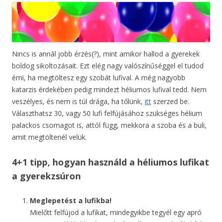
Nincs is annál jobb érzés(?), mint amikor hallod a gyerekek
boldog sikoltozásait. Ezt elég nagy valószínűséggel el tudod
érni, ha megtöltesz egy szobát lufival. A még nagyobb
katarzis érdekében pedig mindezt héliumos lufival tedd. Nem
veszélyes, és nem is túl drága, ha tőlünk,
itt
szerzed be.
Választhatsz 30, vagy 50 lufi felfújásához szükséges hélium
palackos csomagot is, attól függ, mekkora a szoba és a buli,
amit megtöltenél velük.
4+1 tipp, hogyan használd a héliumos lufikat
a gyerekzsúron
Meglepetést a lufikba!
Mielőtt felfújod a lufikat, mindegyikbe tegyél egy apró