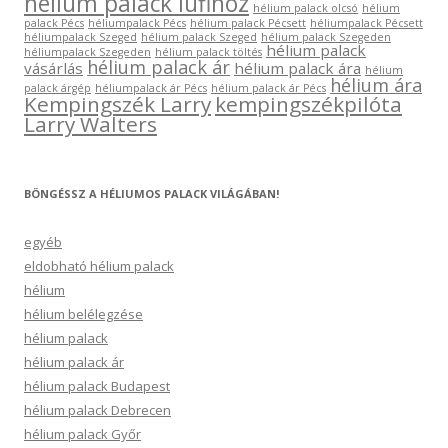
hélium palack lufihoz
hélium palack olcsó
hélium
palack Pécs
héliumpalack Pécs
hélium palack Pécsett
héliumpalack Pécsett
héliumpalack Szeged
hélium palack Szeged
hélium palack Szegeden
hélium palack
héliumpalack Szegeden
hélium palack töltés
hélium palack ár
vásárlás
hélium palack ára
hélium
hélium ára
palack árgép
héliumpalack ár Pécs
hélium palack ár Pécs
Kempingszék Larry
kempingszékpilóta
Larry Walters
BÖNGÉSSZ A HÉLIUMOS PALACK VILÁGÁBAN!
egyéb
eldobható hélium palack
hélium
hélium belélegzése
hélium palack
hélium palack ár
hélium palack Budapest
hélium palack Debrecen
hélium palack Győr