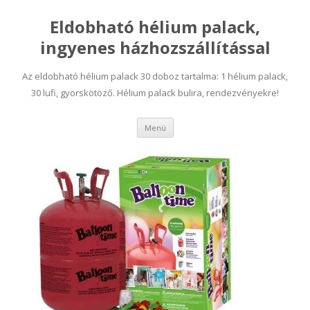
Eldobható hélium palack,
ingyenes házhozszállítással
Az eldobható hélium palack 30 doboz tartalma: 1 hélium palack,
30 lufi, gyorskötöző. Hélium palack bulira, rendezvényekre!
Tovább a tartalomra
Menü