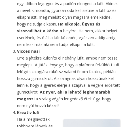
egy időben leguggol és a padlón elengedi a lufit. Akinek
a nevét kimondta, gyorsan oda kell sietnie a lufihoz és
elkapni azt, még mielőtt olyan magasra emelkedne,
hogy ne tudja elkapni.
Ha elkapja, ügyes és
visszaállhat a körbe a
helyére. Ha nem, akkor helyet
cserélnek, és ő áll a kör közepén, egészen addig amíg
nem lesz más aki nem tudja elkapni a lufit.
Vicces nasi
Erre a játékra különíts el néhány lufit, amibe nem teszel
meglepit. A játék lényege, hogy a plafonra felküldött lufi
lelógó szalagjára rákötsz valami finom falatot, például
hosszú gumicukrot. A szalagnak olyan hosszúnak kell
lennie, hogy a gyerek elérje a szájával a végére erősített
gumicukrot.
Az nyer, aki a lehető leghamarabb
megeszi
a szalag végén lengedező ételt úgy, hogy
nem nyúl hozzá kézzel!
Kreatív lufi
Ha a meghívottak
többnyire lányok és