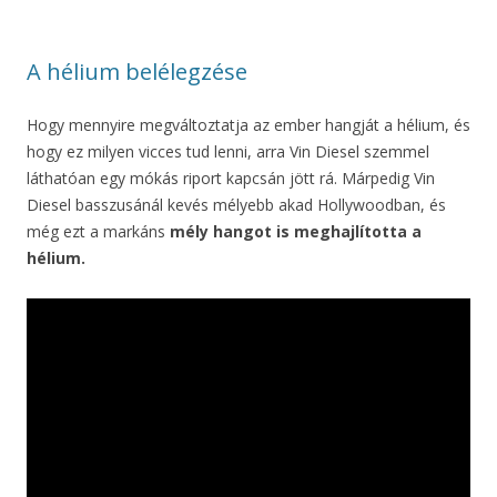
A hélium belélegzése
Hogy mennyire megváltoztatja az ember hangját a hélium, és
hogy ez milyen vicces tud lenni, arra Vin Diesel szemmel
láthatóan egy mókás riport kapcsán jött rá. Márpedig Vin
Diesel basszusánál kevés mélyebb akad Hollywoodban, és
még ezt a markáns
mély hangot is meghajlította a
hélium.