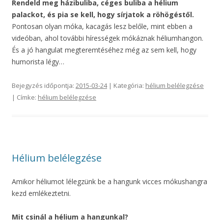
Rendeld meg házibuliba, céges buliba a hélium
palackot, és pia se kell, hogy sírjatok a röhögéstől.
Pontosan olyan móka, kacagás lesz belőle, mint ebben a
videóban, ahol további hírességek mókáznak héliumhangon.
És a jó hangulat megteremtéséhez még az sem kell, hogy
humorista légy…
Bejegyzés időpontja:
2015-03-24
| Kategória:
hélium belélegzése
| Címke:
hélium belélegzése
Hélium belélegzése
Amikor héliumot lélegzünk be a hangunk vicces mókushangra
kezd emlékeztetni.
Mit csinál a hélium a hangunkal?