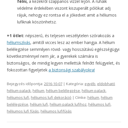
félni,
a kezekről szappanos vízzel lejön. A ruháik
védelme érdekében viszont kiszuperált pólókat adj
rájuk, nehogy ez rontsa el a jókedvet amit a héliumos
lufiknak köszönhetsz.
+1 ötlet:
népszerű, és teljesen veszélytelen szórakozás a
héliumszívás
, amitől vicces lesz az ember hangja. A hélium
belélegzése semmilyen rövid- vagy hosszútávú egészségügyi
következménnyel nem jár, a gyerekek számára is
biztonságos, de mindig legyen mellettük felnőtt felügyelet, és
fokozottan figyeljetek
a biztonsági szabályokra!
Bejegyzés időpontja:
2016-10-07
| Kategória:
egyéb
,
eldobható
hélium palack
,
hélium
,
hélium belélegzése
,
hélium palack
,
héliumos lufi
,
héliumos lufi dekoráció
| Címke:
hélium
,
hélium
belélegzése
,
hélium lufi
,
hélium palack lufihoz
,
héliumos lufi
,
héliumos lufi fújás
,
héliumos lufifújás