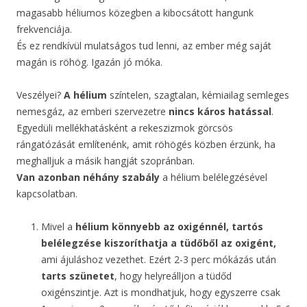
magasabb héliumos közegben a kibocsátott hangunk
frekvenciája.
És ez rendkívül mulatságos tud lenni, az ember még saját
magán is röhög. Igazán jó móka.
Veszélyei?
A
hélium
színtelen, szagtalan, kémiailag semleges
nemesgáz, az emberi szervezetre
nincs káros hatással
.
Egyedüli mellékhatásként a rekeszizmok görcsös
rángatózását említenénk, amit röhögés közben érzünk, ha
meghalljuk a másik hangját szopránban.
Van azonban néhány szabály
a hélium belélegzésével
kapcsolatban.
Mivel a
hélium könnyebb az oxigénnél, tartós
belélegzése kiszoríthatja a tüdőből az oxigént,
ami ájuláshoz vezethet. Ezért 2-3 perc mókázás után
tarts szünetet
, hogy helyreálljon a tüdőd
oxigénszintje. Azt is mondhatjuk, hogy egyszerre csak