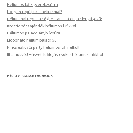
Héliumos lufik gyerekzsúrra
Hogyan repülj te is héliummal?
Héliummal repült az égbe – amit látott, az lenyűgöző!
Kreatív nászajándék héliumos lufikkal
Héliumos palack lánybúcsúra
Eldobható hélium palack 50
Nincs esküvői party héliumos lufi nélkül!
Itt a húsvét! Húsvéti lufitojás-csokor héliumos lufikból
HÉLIUM PALACK FACEBOOK