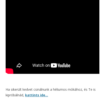
Ha sikerült kedvet csinálnunk a héliumos mókához, és Te is
kipróbálnád,
kattints ide…