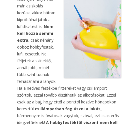
már kisiskolás
korúak, akkor bátran
kipróbálhatjátok a
lufidíszítést is.
Nem
kell hozzá semmi
extra
, csak néhány
doboz hobbyfesték,
lufi, ecsetek. Ne
féljetek a színektől,
annál jobb, minél
több színt tudnak
felhasználni a lányok.
Ha a nedves festékbe flittereket vagy csillámport
szórtok, azzal tovább díszíthetik az alkotásokat. Ezzel
csak az a baj, hogy ettől a ponttól kezdve hónapokon
keresztül
csillámporban fog úszni a lakás,
bármennyire is óvatosak vagytok, szóval, ezt csak erős
idegzetűeknek!
A hobbyfestéktől viszont nem kell