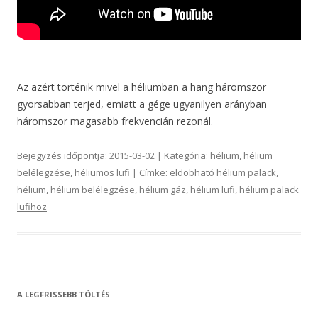
Az azért történik mivel a héliumban a hang háromszor
gyorsabban terjed, emiatt a gége ugyanilyen arányban
háromszor magasabb frekvencián rezonál.
Bejegyzés időpontja:
2015-03-02
| Kategória:
hélium
,
hélium
belélegzése
,
héliumos lufi
| Címke:
eldobható hélium palack
,
hélium
,
hélium belélegzése
,
hélium gáz
,
hélium lufi
,
hélium palack
lufihoz
A LEGFRISSEBB TÖLTÉS