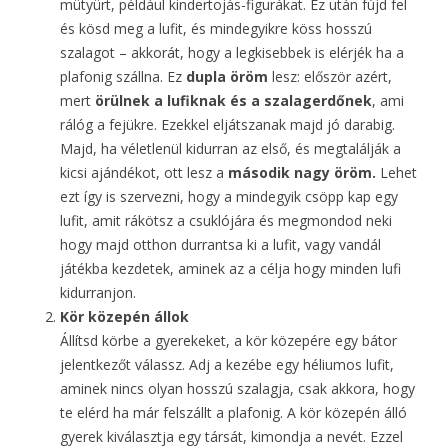
mütyürt, például kindertojás-figurákat. Ez után fújd fel
és kösd meg a lufit, és mindegyikre köss hosszú
szalagot – akkorát, hogy a legkisebbek is elérjék ha a
plafonig szállna. Ez
dupla öröm
lesz: először azért,
mert
örülnek a lufiknak és a szalagerdőnek
, ami
rálóg a fejükre. Ezekkel eljátszanak majd jó darabig.
Majd, ha véletlenül kidurran az első, és megtalálják a
kicsi ajándékot, ott lesz a
második nagy öröm.
Lehet
ezt így is szervezni, hogy a mindegyik csöpp kap egy
lufit, amit rákötsz a csuklójára és megmondod neki
hogy majd otthon durrantsa ki a lufit, vagy vandál
játékba kezdetek, aminek az a célja hogy minden lufi
kidurranjon.
Kör közepén állok
Állítsd körbe a gyerekeket, a kör közepére egy bátor
jelentkezőt válassz. Adj a kezébe egy héliumos lufit,
aminek nincs olyan hosszú szalagja, csak akkora, hogy
te elérd ha már felszállt a plafonig. A kör közepén álló
gyerek kiválasztja egy társát, kimondja a nevét. Ezzel