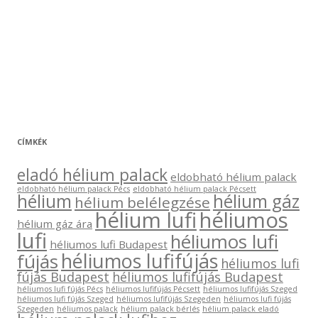
CÍMKÉK
eladó hélium palack
eldobható hélium palack
eldobható hélium palack Pécs
eldobható hélium palack Pécsett
hélium
hélium gáz
hélium belélegzése
hélium lufi
héliumos
hélium gáz ára
lufi
héliumos lufi
héliumos lufi Budapest
héliumos lufifújás
fújás
héliumos lufi
fújás Budapest
héliumos lufifújás Budapest
héliumos lufi fújás Pécs
héliumos lufifújás Pécsett
héliumos lufifújás Szeged
héliumos lufi fújás Szeged
héliumos lufifújás Szegeden
héliumos lufi fújás
Szegeden
héliumos palack
hélium palack bérlés
hélium palack eladó