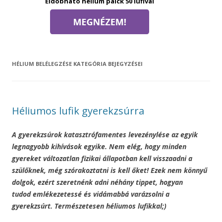
Eldobható hélium palck 50 lufival
HÉLIUM BELÉLEGZÉSE
KATEGÓRIA BEJEGYZÉSEI
Héliumos lufik gyerekzsúrra
A gyerekzsúrok katasztrófamentes levezénylése az egyik
legnagyobb kihívások egyike. Nem elég, hogy minden
gyereket változatlan fizikai állapotban kell visszaadni a
szülőknek, még szórakoztatni is kell őket! Ezek nem könnyű
dolgok, ezért szeretnénk adni néhány tippet, hogyan
tudod emlékezetessé és vidámabbá varázsolni a
gyerekzsúrt. Természetesen héliumos lufikkal;)