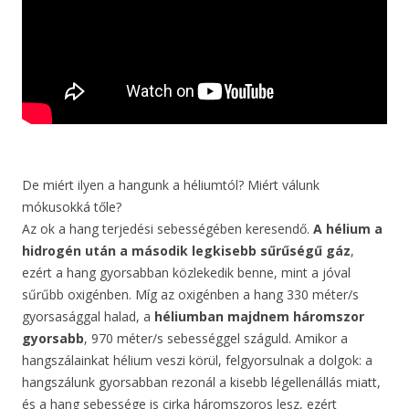
De miért ilyen a hangunk a héliumtól? Miért válunk
mókusokká tőle?
Az ok a hang terjedési sebességében keresendő.
A hélium a
hidrogén után a második legkisebb sűrűségű gáz
,
ezért a hang gyorsabban közlekedik benne, mint a jóval
sűrűbb oxigénben. Míg az oxigénben a hang 330 méter/s
gyorsasággal halad, a
héliumban majdnem háromszor
gyorsabb
, 970 méter/s sebességgel száguld. Amikor a
hangszálainkat hélium veszi körül, felgyorsulnak a dolgok: a
hangszálunk gyorsabban rezonál a kisebb légellenállás miatt,
és a hang sebessége is cirka háromszoros lesz, ezért