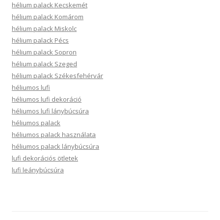
hélium palack Kecskemét
hélium palack Komárom
hélium palack Miskolc
hélium palack Pécs
hélium palack Sopron
hélium palack Szeged
hélium palack Székesfehérvár
héliumos lufi
héliumos lufi dekoráció
héliumos lufi lánybúcsúra
héliumos palack
héliumos palack használata
héliumos palack lánybúcsúra
lufi dekorációs ötletek
lufi leánybúcsúra