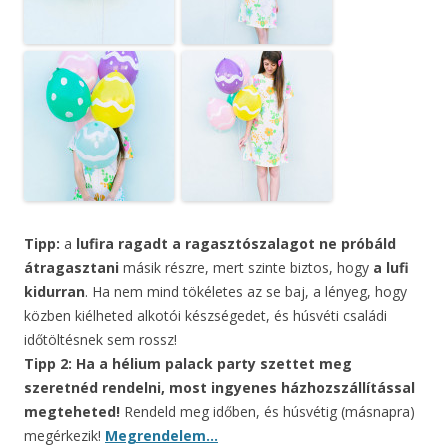
Tipp:
a
lufira ragadt a ragasztószalagot ne próbáld
átragasztani
másik részre, mert szinte biztos, hogy
a lufi
kidurran
. Ha nem mind tökéletes az se baj, a lényeg, hogy
közben kiélheted alkotói készségedet, és húsvéti családi
időtöltésnek sem rossz!
Tipp 2: Ha a hélium palack party szettet meg
szeretnéd rendelni, most ingyenes házhozszállítással
megteheted!
Rendeld meg időben, és húsvétig (másnapra)
megérkezik!
Megrendelem…