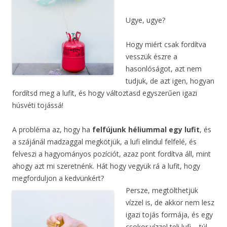
Ugye, ugye?
Hogy miért csak fordítva
vesszük észre a
hasonlóságot, azt nem
tudjuk, de azt igen, hogyan
fordítsd meg a lufit, és hogy változtasd egyszerűen igazi
húsvéti tojássá!
A probléma az, hogy ha
felfújunk héliummal egy lufit
, és
a szájánál madzaggal megkötjük, a lufi elindul felfelé, és
felveszi a hagyományos pozíciót, azaz pont fordítva áll, mint
ahogy azt mi szeretnénk. Hát hogy vegyük rá a lufit, hogy
megforduljon a kedvünkért?
Persze, megtölthetjük
vízzel is, de akkor nem lesz
igazi tojás formája, és egy
csokor vízzel teli lufi – túl