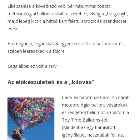
Elképzelése a következő volt: pár héliummal töltött
meteorológiai ballont erősít a székéhez, elvágja „horgonyt”,
majd lebeg kicsit a hátsó kert felett, sörözik és szendvicset
eszik.
Ha megunja, légpuskával egyenként kilövi a ballonokat és
szépen leereszkedik a földre.
Legalábbis ez volt a terv.
Az előkészületek és a „kilövés”
Larry és barátnője Carol 45 darab
meteorológiai ballont vásároltak
és rengeteg héliumot a California
Toy Time Balloons-tól.
(Mindehhez egy hamisított
igénylőlapot használtak fel, azt