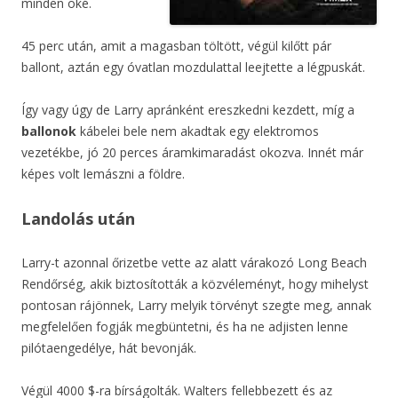
minden oké.
45 perc után, amit a magasban töltött, végül kilőtt pár
ballont, aztán egy óvatlan mozdulattal leejtette a légpuskát.
Így vagy úgy de Larry apránként ereszkedni kezdett, míg a
ballonok
kábelei bele nem akadtak egy elektromos
vezetékbe, jó 20 perces áramkimaradást okozva. Innét már
képes volt lemászni a földre.
Landolás után
Larry-t azonnal őrizetbe vette az alatt várakozó Long Beach
Rendőrség, akik biztosították a közvéleményt, hogy mihelyst
pontosan rájönnek, Larry melyik törvényt szegte meg, annak
megfelelően fogják megbüntetni, és ha ne adjisten lenne
pilótaengedélye, hát bevonják.
Végül 4000 $-ra bírságolták. Walters fellebbezett és az