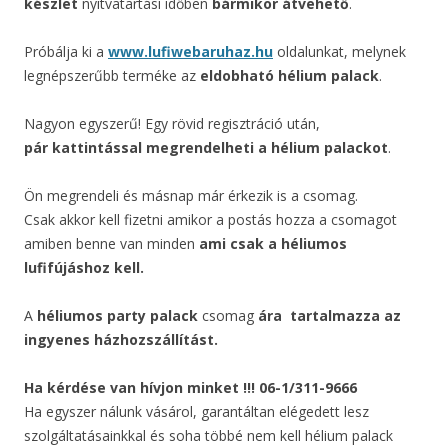
készlet
nyitvatartási időben
bármikor átvehető
.
Próbálja ki a
www.lufiwebaruhaz.hu
oldalunkat, melynek
legnépszerűbb terméke az
eldobható hélium palack
.
Nagyon egyszerű! Egy rövid regisztráció után,
pár kattintással megrendelheti a hélium palackot
.
Ön megrendeli és másnap már érkezik is a csomag.
Csak akkor kell fizetni amikor a postás hozza a csomagot
amiben benne van minden
ami csak a héliumos
lufifújáshoz kell.
A
héliumos party palack
csomag
ára
tartalmazza az
ingyenes házhozszállítást.
Ha kérdése van hívjon minket !!! 06-1/311-9666
Ha egyszer nálunk vásárol, garantáltan elégedett lesz
szolgáltatásainkkal és soha többé nem kell hélium palack