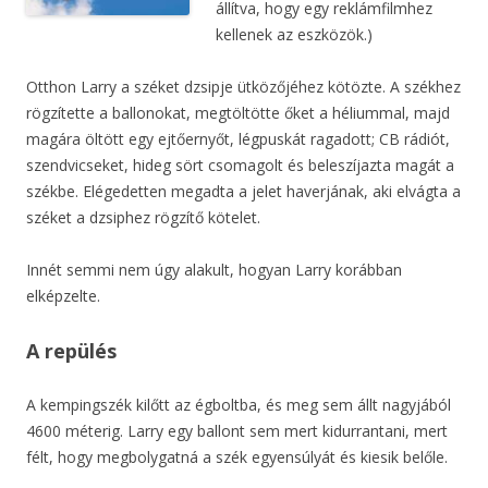
állítva, hogy egy reklámfilmhez
kellenek az eszközök.)
Otthon Larry a széket dzsipje ütközőjéhez kötözte. A székhez
rögzítette a ballonokat, megtöltötte őket a héliummal, majd
magára öltött egy ejtőernyőt, légpuskát ragadott; CB rádiót,
szendvicseket, hideg sört csomagolt és beleszíjazta magát a
székbe. Elégedetten megadta a jelet haverjának, aki elvágta a
széket a dzsiphez rögzítő kötelet.
Innét semmi nem úgy alakult, hogyan Larry korábban
elképzelte.
A repülés
A kempingszék kilőtt az égboltba, és meg sem állt nagyjából
4600 méterig. Larry egy ballont sem mert kidurrantani, mert
félt, hogy megbolygatná a szék egyensúlyát és kiesik belőle.