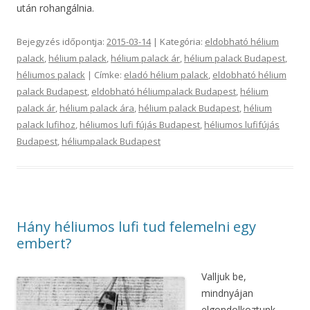
után rohangálnia.
Bejegyzés időpontja:
2015-03-14
| Kategória:
eldobható hélium
palack
,
hélium palack
,
hélium palack ár
,
hélium palack Budapest
,
héliumos palack
| Címke:
eladó hélium palack
,
eldobható hélium
palack Budapest
,
eldobható héliumpalack Budapest
,
hélium
palack ár
,
hélium palack ára
,
hélium palack Budapest
,
hélium
palack lufihoz
,
héliumos lufi fújás Budapest
,
héliumos lufifújás
Budapest
,
héliumpalack Budapest
Hány héliumos lufi tud felemelni egy
embert?
Valljuk be,
mindnyájan
elgondolkoztunk