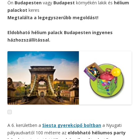
Ön
Budapesten
vagy
Budapest
környékén lakik és
hélium
palackot
keres
Megtalálta a legegyszerűbb megoldást!
Eldobható hélium palack Budapesten ingyenes
házhozszállítással.
A 6. kerületben a
Siesta gyerekcipő boltban
a Nyugati
pályaudvartól 100 méterre az
eldobható héliumos party