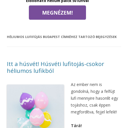
Eldobható hélium palck 50 lufival
HÉLIUMOS LUFIFÚJÁS BUDAPEST
CÍMKÉHEZ TARTOZÓ BEJEGYZÉSEK
Itt a húsvét! Húsvéti lufitojás-csokor
héliumos lufikból
Az ember nem is
gondolná, hogy a felfújt
lufi mennyire hasonlít egy
tojáshoz, csak éppen
megfordítva, fejjel lefelé!
Tárá!