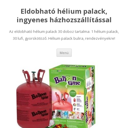
Eldobható hélium palack,
ingyenes házhozszállítással
Az eldobható hélium palack 30 doboz tartalma: 1 hélium palack,
30 lufi, gyorskötöző. Hélium palack bulira, rendezvényekre!
Tovább a tartalomra
Menü