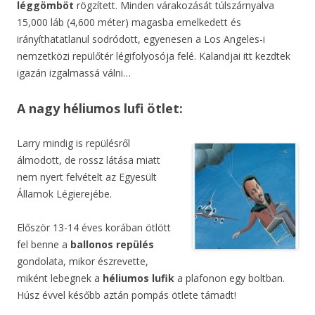
léggömböt
rögzített. Minden várakozását túlszárnyalva
15,000 láb (4,600 méter) magasba emelkedett és
irányíthatatlanul sodródott, egyenesen a Los Angeles-i
nemzetközi repülőtér légifolyosója felé. Kalandjai itt kezdtek
igazán izgalmassá válni…
A nagy héliumos lufi ötlet:
Larry mindig is repülésről
álmodott, de rossz látása miatt
nem nyert felvételt az Egyesült
Államok Légierejébe.
Először 13-14 éves korában ötlött
fel benne a
ballonos repülés
gondolata, mikor észrevette,
miként lebegnek a
héliumos lufik
a plafonon egy boltban.
Húsz évvel később aztán pompás ötlete támadt!