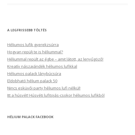
A LEGFRISSEBB TÖLTÉS
Héliumos lufik gyerekzsúrra
Hogyan repülj te is héliummal?
Héliummal repült az égbe – amit látott, az lenyűgöző!
Kreatív nászajándék héliumos lufikkal
Héliumos palack lánybúcsúra
Eldobható hélium palack 50
Nincs esküvői party héliumos lufi nélkül!
Itt a húsvét! Húsvéti lufitojás-csokor héliumos lufikból
HÉLIUM PALACK FACEBOOK