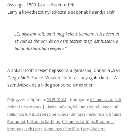
összeget 1500 $-ra csökkentették.
Larry a következőt nyilatkozta a sajtónak kalandja után:
„Ez olyasmi volt, amit meg kellett tennem. Húsz éven át
ez volt az álmom, és ha nem teszem meg, azt hiszem, a
bolondokházában végzem.”
A sokat látott széket bepakolta a garázsba, onnan a „San
Diego Air & Space Museum” kiállítási anyagába került. A
szendvicsek és a hideg sör sorsa ismeretlen.
Bejegyzés időpontja:
2015-02-04
| Kategória:
héliumos lufi
,
lufi
dekorációs ötletek
| Címke:
hélium
,
hélium gáz
,
héliumos lufi
,
héliumos lufi Budapest
,
héliumos lufi fújás
,
héliumos lufi fújás
Budapest
,
héliumos lufifújás
,
héliumos lufifújás Budapest
,
Kempingszék Larry
,
kempingszékpilóta
,
Larry Walters