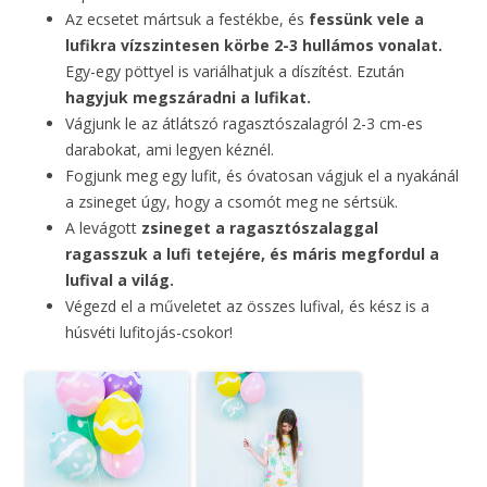
Az ecsetet mártsuk a festékbe, és
fessünk vele a
lufikra vízszintesen körbe 2-3 hullámos vonalat.
Egy-egy pöttyel is variálhatjuk a díszítést. Ezután
hagyjuk megszáradni a lufikat.
Vágjunk le az átlátszó ragasztószalagról 2-3 cm-es
darabokat, ami legyen kéznél.
Fogjunk meg egy lufit, és óvatosan vágjuk el a nyakánál
a zsineget úgy, hogy a csomót meg ne sértsük.
A levágott
zsineget a ragasztószalaggal
ragasszuk a lufi tetejére, és máris megfordul a
lufival a világ.
Végezd el a műveletet az összes lufival, és kész is a
húsvéti lufitojás-csokor!