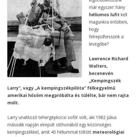
már egyszer: hány
héliumos lufit
kell
magunkra erősíteni,
hogy
felrepülhessünk a
levegőbe?
Lawrence Richard
Walters,
becenevén
„Kempingszék
Larry”, vagy „A kempingszékpilóta” félkegyelmű
amerikai hősöm megpróbálta és túlélte, bár nem rajta
múlt.
Larry unatkozó tehergépkocsi sofőr volt, aki 1982 július
második napján elrepült otthonából egy közönséges
kempingszékkel, amit 45 héliummal töltött
meteorológiai