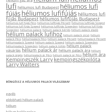
hélium gáz ára
lufi
héliumos lufi
héliumos lufi Budapest
héliumos lufifújás
fújás
héliumos lufi
fújás Budapest
héliumos lufifújás Budapest
héliumos lufi fújás Pécs
héliumos lufifújás Pécsett
héliumos lufifújás Szeged
héliumos lufi fújás Szeged
héliumos lufifújás Szegeden
héliumos lufi fújás
Szegeden
héliumos palack
hélium palack bérlés
hélium palack eladó
hélium palack lufihoz
hélium palack olcsó
hélium
palack Pécs
héliumpalack Pécs
hélium palack Pécsett
héliumpalack Pécsett
héliumpalack Szeged
hélium palack Szeged
hélium palack Szegeden
hélium palack
héliumpalack Szegeden
hélium palack töltés
hélium palack ár
vásárlás
hélium palack ára
hélium
hélium ára
palack árgép
héliumpalack ár Pécs
hélium palack ár Pécs
Kempingszék Larry
kempingszékpilóta
Larry Walters
BÖNGÉSSZ A HÉLIUMOS PALACK VILÁGÁBAN!
egyéb
eldobható hélium palack
hélium
hélium belélegzése