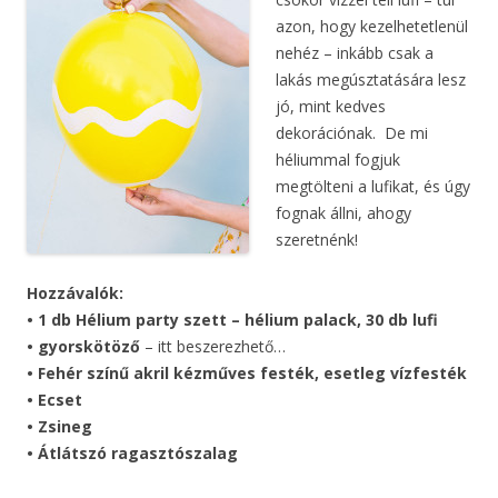
azon, hogy kezelhetetlenül
nehéz – inkább csak a
lakás megúsztatására lesz
jó, mint kedves
dekorációnak. De mi
héliummal fogjuk
megtölteni a lufikat, és úgy
fognak állni, ahogy
szeretnénk!
Hozzávalók:
• 1 db Hélium party szett – hélium palack, 30 db lufi
• gyorskötöző
– itt beszerezhető…
• Fehér színű akril kézműves festék, esetleg vízfesték
• Ecset
• Zsineg
• Átlátszó ragasztószalag