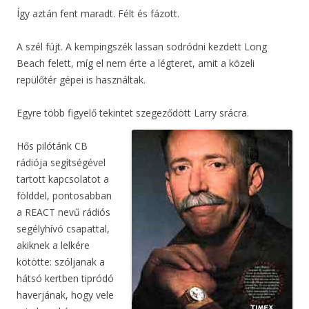
Így aztán fent maradt. Félt és fázott.
A szél fújt. A kempingszék lassan sodródni kezdett Long
Beach felett, míg el nem érte a légteret, amit a közeli
repülőtér gépei is használtak.
Egyre több figyelő tekintet szegeződött Larry srácra.
Hős pilótánk CB
rádiója segítségével
tartott kapcsolatot a
földdel, pontosabban
a REACT nevű rádiós
segélyhívó csapattal,
akiknek a lelkére
kötötte: szóljanak a
hátsó kertben tipródó
haverjának, hogy vele