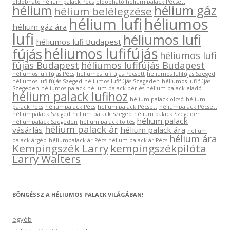
eldobható hélium palack Pécs
eldobható hélium palack Pécsett
hélium
hélium gáz
hélium belélegzése
hélium lufi
héliumos
hélium gáz ára
lufi
héliumos lufi
héliumos lufi Budapest
héliumos lufifújás
fújás
héliumos lufi
fújás Budapest
héliumos lufifújás Budapest
héliumos lufi fújás Pécs
héliumos lufifújás Pécsett
héliumos lufifújás Szeged
héliumos lufi fújás Szeged
héliumos lufifújás Szegeden
héliumos lufi fújás
Szegeden
héliumos palack
hélium palack bérlés
hélium palack eladó
hélium palack lufihoz
hélium palack olcsó
hélium
palack Pécs
héliumpalack Pécs
hélium palack Pécsett
héliumpalack Pécsett
héliumpalack Szeged
hélium palack Szeged
hélium palack Szegeden
hélium palack
héliumpalack Szegeden
hélium palack töltés
hélium palack ár
vásárlás
hélium palack ára
hélium
hélium ára
palack árgép
héliumpalack ár Pécs
hélium palack ár Pécs
Kempingszék Larry
kempingszékpilóta
Larry Walters
BÖNGÉSSZ A HÉLIUMOS PALACK VILÁGÁBAN!
egyéb