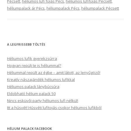
Pécsett
,
héliumos lufi fújás Pécs
,
héliumos lufifújás Pécsett
,
héliumpalack ár Pécs
,
héliumpalack Pécs
,
héliumpalack Pécsett
A LEGFRISSEBB TÖLTÉS
Héliumos lufik gyerekzsúrra
Hogyan repülj te is héliummal?
Héliummal repült az égbe – amit látott, az lenyűgöző!
Kreatív nászajándék héliumos lufikkal
Héliumos palack lánybúcsúra
Eldobható hélium palack 50
Nincs esküvői party héliumos lufi nélkül!
Itt a húsvét! Húsvéti lufitojás-csokor héliumos lufikból
HÉLIUM PALACK FACEBOOK