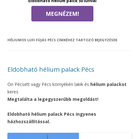
Eldobható hélium palck 50 lufival
HÉLIUMOS LUFI FÚJÁS PÉCS
CÍMKÉHEZ TARTOZÓ BEJEGYZÉSEK
Eldobható hélium palack Pécs
Ön Pécsett vagy Pécs környékén lakik és
hélium palackot
keres
Megtalálta a legegyszerűbb megoldást!
Eldobható hélium palack Pécs ingyenes
házhozszállítással.