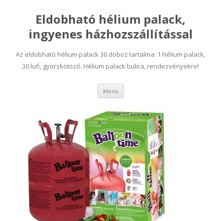
Eldobható hélium palack,
ingyenes házhozszállítással
Az eldobható hélium palack 30 doboz tartalma: 1 hélium palack,
30 lufi, gyorskötöző. Hélium palack bulira, rendezvényekre!
Tovább a tartalomra
Menü