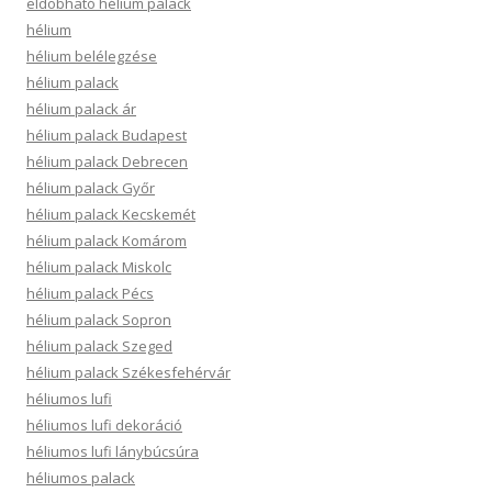
eldobható hélium palack
hélium
hélium belélegzése
hélium palack
hélium palack ár
hélium palack Budapest
hélium palack Debrecen
hélium palack Győr
hélium palack Kecskemét
hélium palack Komárom
hélium palack Miskolc
hélium palack Pécs
hélium palack Sopron
hélium palack Szeged
hélium palack Székesfehérvár
héliumos lufi
héliumos lufi dekoráció
héliumos lufi lánybúcsúra
héliumos palack