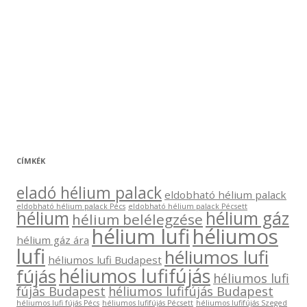
CÍMKÉK
eladó hélium palack
eldobható hélium palack
eldobható hélium palack Pécs
eldobható hélium palack Pécsett
hélium
hélium gáz
hélium belélegzése
hélium lufi
héliumos
hélium gáz ára
lufi
héliumos lufi
héliumos lufi Budapest
héliumos lufifújás
fújás
héliumos lufi
fújás Budapest
héliumos lufifújás Budapest
héliumos lufi fújás Pécs
héliumos lufifújás Pécsett
héliumos lufifújás Szeged