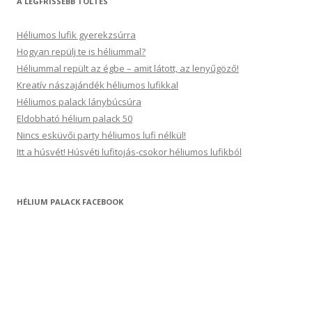
A LEGFRISSEBB TÖLTÉS
Héliumos lufik gyerekzsúrra
Hogyan repülj te is héliummal?
Héliummal repült az égbe – amit látott, az lenyűgöző!
Kreatív nászajándék héliumos lufikkal
Héliumos palack lánybúcsúra
Eldobható hélium palack 50
Nincs esküvői party héliumos lufi nélkül!
Itt a húsvét! Húsvéti lufitojás-csokor héliumos lufikból
HÉLIUM PALACK FACEBOOK