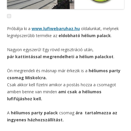
Próbálja ki a
www.lufiwebaruhaz.hu
oldalunkat, melynek
legnépszerűbb terméke az
eldobható hélium palack
.
Nagyon egyszerű! Egy rövid regisztráció után,
pár kattintással megrendelheti a hélium palackot
.
Ön megrendeli és másnap már érkezik is a
héliumos party
csomag Miskolcra.
Csak akkor kell fizetni amikor a postás hozza a csomagot
amiben benne van minden
ami csak a héliumos
lufifújáshoz kell.
A
héliumos party palack
csomag
ára
tartalmazza az
ingyenes házhozszállítást.