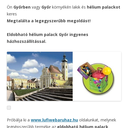
Ön
Győrben
vagy
Győr
környékén lakik és
hélium palackot
keres
Megtalálta a legegyszerűbb megoldást!
Eldobható hélium palack Győr ingyenes
házhozszállítással.
Próbálja ki a
www.lufiwebaruhaz.hu
oldalunkat, melynek
legnépszerűbb terméke az
eldobható hélium palack
.