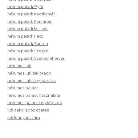
hélium palack Győr
hélium palack Kecskemét
hélium palack Komárom
hélium palack Miskolc
hélium palack Pécs
hélium palack Sopron
hélium palack Szeged
hélium palack Székesfehérvár
héliumos lufi
héliumos lufi dekoráció
héliumos lufi lánybúcsúra
héliumos palack
héliumos palack használata
héliumos palack lánybúcsúra
lufi dekorációs ötletek
lufi leánybúcsúra