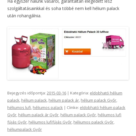
Ha egyszer nálunk vásárol, garantáltan elégedett lesz
szolgáltatásainkkal és soha többé nem kell hélium palack
után rohangálnia.
Bejegyzés időpontja:
2015-03-16
| Kategória:
eldobható hélium
palack
,
hélium palack
,
hélium palack ár
,
hélium palack Győr
,
héliumos lufi
,
héliumos palack
| Címke:
eldobható hélium palack
Győr
,
hélium palack ár Győr
,
hélium palack Győr
,
héliumos lufi
fújás Győr
,
héliumos lufifújás Győr
,
héliumos palack Győr
,
héliumpalack Győr