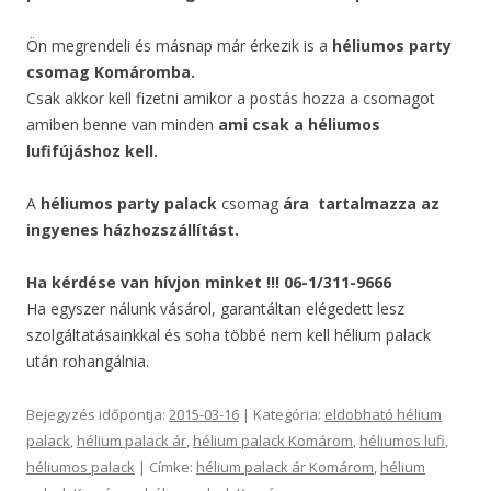
Ön megrendeli és másnap már érkezik is a
héliumos party
csomag Komáromba.
Csak akkor kell fizetni amikor a postás hozza a csomagot
amiben benne van minden
ami csak a héliumos
lufifújáshoz kell.
A
héliumos party palack
csomag
ára
tartalmazza az
ingyenes házhozszállítást.
Ha kérdése van hívjon minket !!! 06-1/311-9666
Ha egyszer nálunk vásárol, garantáltan elégedett lesz
szolgáltatásainkkal és soha többé nem kell hélium palack
után rohangálnia.
Bejegyzés időpontja:
2015-03-16
| Kategória:
eldobható hélium
palack
,
hélium palack ár
,
hélium palack Komárom
,
héliumos lufi
,
héliumos palack
| Címke:
hélium palack ár Komárom
,
hélium