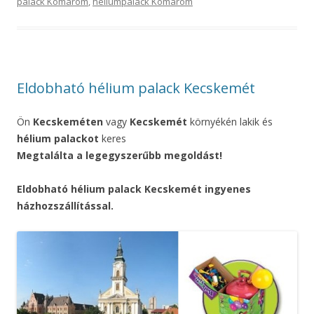
palack Komárom
,
héliumpalack Komárom
Eldobható hélium palack Kecskemét
Ön
Kecskeméten
vagy
Kecskemét
környékén lakik és
hélium palackot
keres
Megtalálta a legegyszerűbb megoldást!
Eldobható hélium palack Kecskemét ingyenes
házhozszállítással.