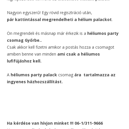
Nagyon egyszerű! Egy rövid regisztráció után,
pár kattintással megrendelheti a hélium palackot
.
Ön megrendeli és másnap már érkezik is a
héliumos party
csomag Győrbe..
Csak akkor kell fizetni amikor a postás hozza a csomagot
amiben benne van minden
ami csak a héliumos
lufifújáshoz kell.
A
héliumos party palack
csomag
ára
tartalmazza az
ingyenes házhozszállítást.
Ha kérdése van hívjon minket !!! 06-1/311-9666