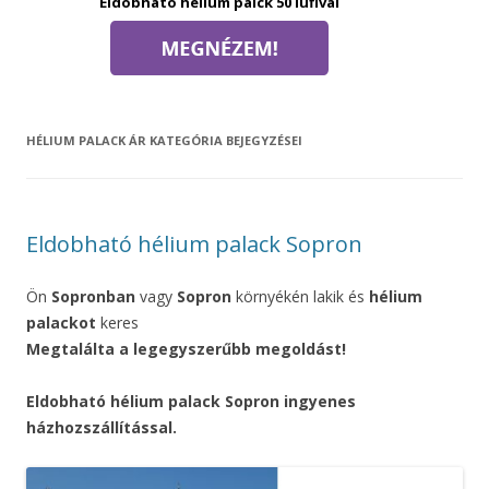
Eldobható hélium palck 50 lufival
HÉLIUM PALACK ÁR
KATEGÓRIA BEJEGYZÉSEI
Eldobható hélium palack Sopron
Ön
Sopronban
vagy
Sopron
környékén lakik és
hélium
palackot
keres
Megtalálta a legegyszerűbb megoldást!
Eldobható hélium palack Sopron ingyenes
házhozszállítással.