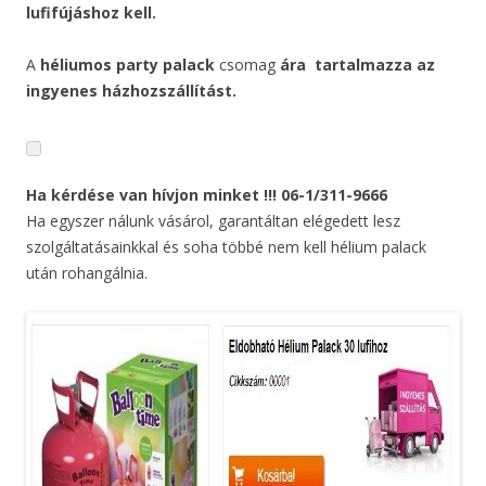
lufifújáshoz kell.
A
héliumos party palack
csomag
ára
tartalmazza az
ingyenes házhozszállítást.
Ha kérdése van hívjon minket !!! 06-1/311-9666
Ha egyszer nálunk vásárol, garantáltan elégedett lesz
szolgáltatásainkkal és soha többé nem kell hélium palack
után rohangálnia.