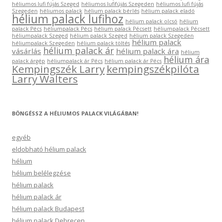
héliumos lufi fújás Szeged
héliumos lufifújás Szegeden
héliumos lufi fújás
Szegeden
héliumos palack
hélium palack bérlés
hélium palack eladó
hélium palack lufihoz
hélium palack olcsó
hélium
palack Pécs
héliumpalack Pécs
hélium palack Pécsett
héliumpalack Pécsett
héliumpalack Szeged
hélium palack Szeged
hélium palack Szegeden
hélium palack
héliumpalack Szegeden
hélium palack töltés
hélium palack ár
vásárlás
hélium palack ára
hélium
hélium ára
palack árgép
héliumpalack ár Pécs
hélium palack ár Pécs
Kempingszék Larry
kempingszékpilóta
Larry Walters
BÖNGÉSSZ A HÉLIUMOS PALACK VILÁGÁBAN!
egyéb
eldobható hélium palack
hélium
hélium belélegzése
hélium palack
hélium palack ár
hélium palack Budapest
hélium palack Debrecen