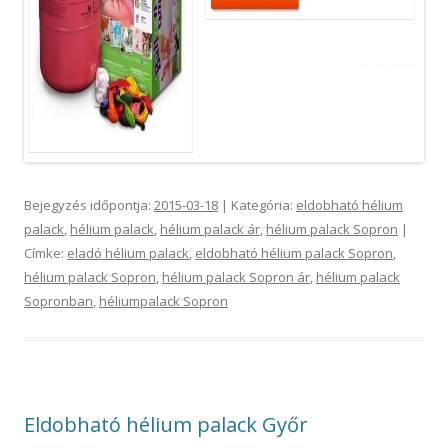
Bejegyzés időpontja:
2015-03-18
| Kategória:
eldobható hélium
palack
,
hélium palack
,
hélium palack ár
,
hélium palack Sopron
|
Címke:
eladó hélium palack
,
eldobható hélium palack Sopron
,
hélium palack Sopron
,
hélium palack Sopron ár
,
hélium palack
Sopronban
,
héliumpalack Sopron
Eldobható hélium palack Győr