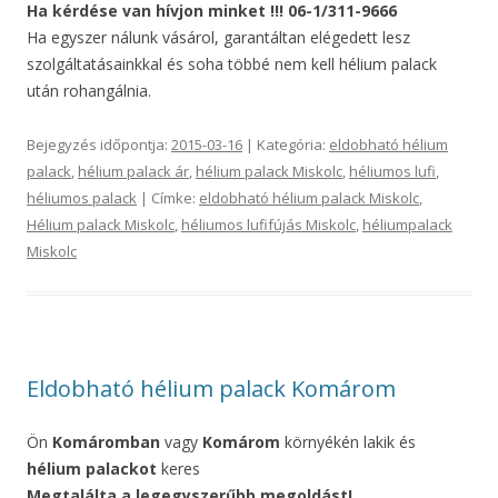
Ha kérdése van hívjon minket !!! 06-1/311-9666
Ha egyszer nálunk vásárol, garantáltan elégedett lesz
szolgáltatásainkkal és soha többé nem kell hélium palack
után rohangálnia.
Bejegyzés időpontja:
2015-03-16
| Kategória:
eldobható hélium
palack
,
hélium palack ár
,
hélium palack Miskolc
,
héliumos lufi
,
héliumos palack
| Címke:
eldobható hélium palack Miskolc
,
Hélium palack Miskolc
,
héliumos lufifújás Miskolc
,
héliumpalack
Miskolc
Eldobható hélium palack Komárom
Ön
Komáromban
vagy
Komárom
környékén lakik és
hélium palackot
keres
Megtalálta a legegyszerűbb megoldást!