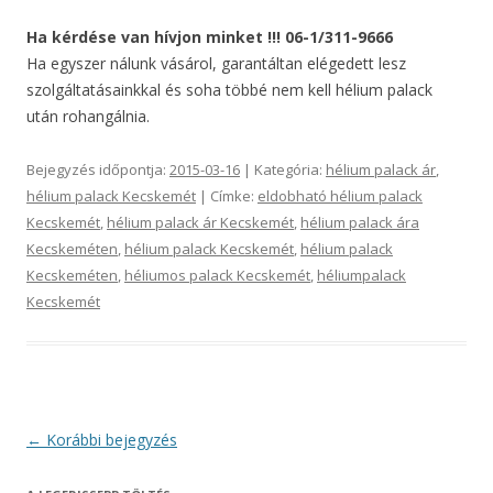
Ha kérdése van hívjon minket !!! 06-1/311-9666
Ha egyszer nálunk vásárol, garantáltan elégedett lesz
szolgáltatásainkkal és soha többé nem kell hélium palack
után rohangálnia.
Bejegyzés időpontja:
2015-03-16
| Kategória:
hélium palack ár
,
hélium palack Kecskemét
| Címke:
eldobható hélium palack
Kecskemét
,
hélium palack ár Kecskemét
,
hélium palack ára
Kecskeméten
,
hélium palack Kecskemét
,
hélium palack
Kecskeméten
,
héliumos palack Kecskemét
,
héliumpalack
Kecskemét
Bejegyzés navigáció
←
Korábbi bejegyzés