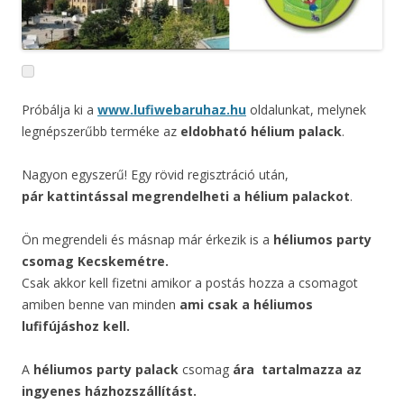
Próbálja ki a
www.lufiwebaruhaz.hu
oldalunkat, melynek
legnépszerűbb terméke az
eldobható hélium palack
.
Nagyon egyszerű! Egy rövid regisztráció után,
pár kattintással megrendelheti a hélium palackot
.
Ön megrendeli és másnap már érkezik is a
héliumos party
csomag Kecskemétre.
Csak akkor kell fizetni amikor a postás hozza a csomagot
amiben benne van minden
ami csak a héliumos
lufifújáshoz kell.
A
héliumos party palack
csomag
ára
tartalmazza az
ingyenes házhozszállítást.