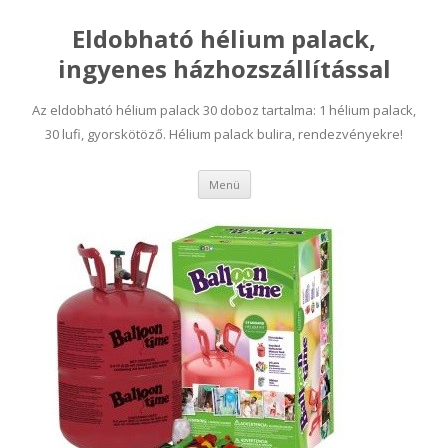
Eldobható hélium palack,
ingyenes házhozszállítással
Az eldobható hélium palack 30 doboz tartalma: 1 hélium palack,
30 lufi, gyorskötöző. Hélium palack bulira, rendezvényekre!
Tovább a tartalomra
Menü