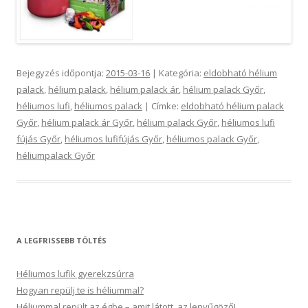
Bejegyzés időpontja:
2015-03-16
| Kategória:
eldobható hélium
palack
,
hélium palack
,
hélium palack ár
,
hélium palack Győr
,
héliumos lufi
,
héliumos palack
| Címke:
eldobható hélium palack
Győr
,
hélium palack ár Győr
,
hélium palack Győr
,
héliumos lufi
fújás Győr
,
héliumos lufifújás Győr
,
héliumos palack Győr
,
héliumpalack Győr
A LEGFRISSEBB TÖLTÉS
Héliumos lufik gyerekzsúrra
Hogyan repülj te is héliummal?
Héliummal repült az égbe – amit látott, az lenyűgöző!