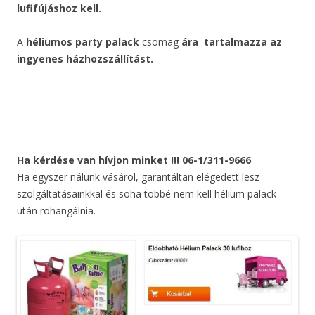
lufifújáshoz kell.
A
héliumos party palack
csomag
ára
tartalmazza az
ingyenes házhozszállítást.
Ha kérdése van hívjon minket !!! 06-1/311-9666
Ha egyszer nálunk vásárol, garantáltan elégedett lesz
szolgáltatásainkkal és soha többé nem kell hélium palack
után rohangálnia.