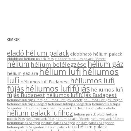
CÍMKÉK
eladó hélium palack
eldobható hélium palack
eldobható hélium palack Pécs
eldobható hélium palack Pécsett
hélium
hélium gáz
hélium belélegzése
hélium lufi
héliumos
hélium gáz ára
lufi
héliumos lufi
héliumos lufi Budapest
héliumos lufifújás
fújás
héliumos lufi
fújás Budapest
héliumos lufifújás Budapest
héliumos lufi fújás Pécs
héliumos lufifújás Pécsett
héliumos lufifújás Szeged
héliumos lufi fújás Szeged
héliumos lufifújás Szegeden
héliumos lufi fújás
Szegeden
héliumos palack
hélium palack bérlés
hélium palack eladó
hélium palack lufihoz
hélium palack olcsó
hélium
palack Pécs
héliumpalack Pécs
hélium palack Pécsett
héliumpalack Pécsett
héliumpalack Szeged
hélium palack Szeged
hélium palack Szegeden
hélium palack
héliumpalack Szegeden
hélium palack töltés