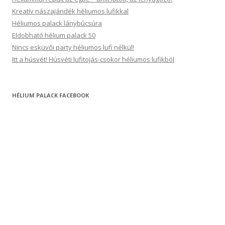
Kreatív nászajándék héliumos lufikkal
Héliumos palack lánybúcsúra
Eldobható hélium palack 50
Nincs esküvői party héliumos lufi nélkül!
Itt a húsvét! Húsvéti lufitojás-csokor héliumos lufikból
HÉLIUM PALACK FACEBOOK