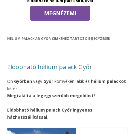
Eldobható hélium palck 50 lufival
HÉLIUM PALACK ÁR GYŐR
CÍMKÉHEZ TARTOZÓ BEJEGYZÉSEK
Eldobható hélium palack Győr
Ön
Győrben
vagy
Győr
környékén lakik és
hélium palackot
keres
Megtalálta a legegyszerűbb megoldást!
Eldobható hélium palack Győr ingyenes
házhozszállítással.