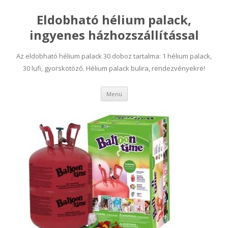
Eldobható hélium palack,
ingyenes házhozszállítással
Az eldobható hélium palack 30 doboz tartalma: 1 hélium palack,
30 lufi, gyorskötöző. Hélium palack bulira, rendezvényekre!
Tovább a tartalomra
Menü