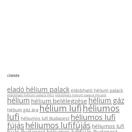
CÍMKÉK
eladó hélium palack
eldobható hélium palack
eldobható hélium palack Pécs
eldobható hélium palack Pécsett
hélium
hélium gáz
hélium belélegzése
hélium lufi
héliumos
hélium gáz ára
lufi
héliumos lufi
héliumos lufi Budapest
héliumos lufifújás
fújás
héliumos lufi
fújás Budapest
héliumos lufifújás Budapest