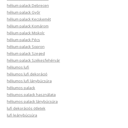
hélium palack Debrecen
hélium palack Győr
hélium palack Kecskemét
hélium palack Komárom
hélium palack Miskolc
hélium palack Pécs
hélium palack Sopron
hélium palack Szeged
hélium palack Székesfehérvár
héliumos lufi
héliumos lufi dekoráció
héliumos lufi lánybúcsúra
héliumos palack
héliumos palack használata
héliumos palack lánybúcsúra
lufi dekorációs ötletek
lufi leánybúcsúra