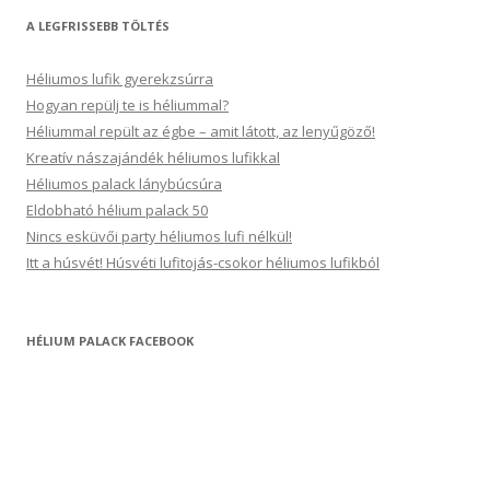
A LEGFRISSEBB TÖLTÉS
Héliumos lufik gyerekzsúrra
Hogyan repülj te is héliummal?
Héliummal repült az égbe – amit látott, az lenyűgöző!
Kreatív nászajándék héliumos lufikkal
Héliumos palack lánybúcsúra
Eldobható hélium palack 50
Nincs esküvői party héliumos lufi nélkül!
Itt a húsvét! Húsvéti lufitojás-csokor héliumos lufikból
HÉLIUM PALACK FACEBOOK