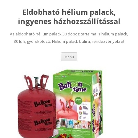
Eldobható hélium palack,
ingyenes házhozszállítással
Az eldobható hélium palack 30 doboz tartalma: 1 hélium palack,
30 lufi, gyorskötöző. Hélium palack bulira, rendezvényekre!
Tovább a tartalomra
Menü