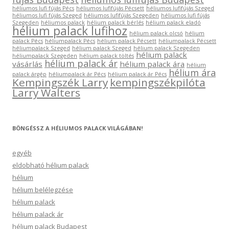
héliumos lufi fújás Pécs
héliumos lufifújás Pécsett
héliumos lufifújás Szeged
héliumos lufi fújás Szeged
héliumos lufifújás Szegeden
héliumos lufi fújás
Szegeden
héliumos palack
hélium palack bérlés
hélium palack eladó
hélium palack lufihoz
hélium palack olcsó
hélium
palack Pécs
héliumpalack Pécs
hélium palack Pécsett
héliumpalack Pécsett
héliumpalack Szeged
hélium palack Szeged
hélium palack Szegeden
hélium palack
héliumpalack Szegeden
hélium palack töltés
hélium palack ár
vásárlás
hélium palack ára
hélium
hélium ára
palack árgép
héliumpalack ár Pécs
hélium palack ár Pécs
Kempingszék Larry
kempingszékpilóta
Larry Walters
BÖNGÉSSZ A HÉLIUMOS PALACK VILÁGÁBAN!
egyéb
eldobható hélium palack
hélium
hélium belélegzése
hélium palack
hélium palack ár
hélium palack Budapest