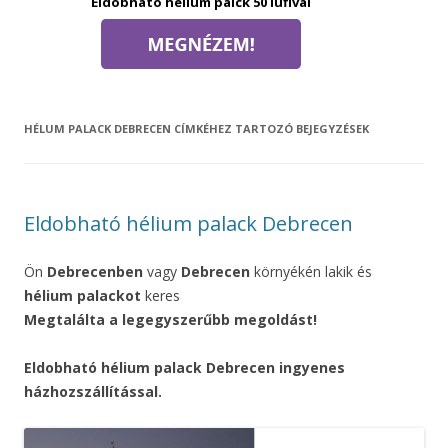
Eldobható hélium palck 50 lufival
HÉLUM PALACK DEBRECEN
CÍMKÉHEZ TARTOZÓ BEJEGYZÉSEK
Eldobható hélium palack Debrecen
Ön
Debrecenben
vagy
Debrecen
környékén lakik és
hélium palackot
keres
Megtalálta a legegyszerűbb megoldást!
Eldobható hélium palack Debrecen ingyenes
házhozszállítással.