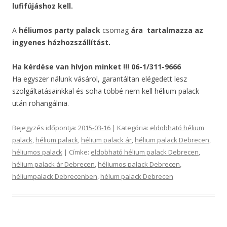
lufifújáshoz kell.
A
héliumos party palack
csomag
ára
tartalmazza az
ingyenes házhozszállítást.
Ha kérdése van hívjon minket !!! 06-1/311-9666
Ha egyszer nálunk vásárol, garantáltan elégedett lesz
szolgáltatásainkkal és soha többé nem kell hélium palack
után rohangálnia.
Bejegyzés időpontja:
2015-03-16
| Kategória:
eldobható hélium
palack
,
hélium palack
,
hélium palack ár
,
hélium palack Debrecen
,
héliumos palack
| Címke:
eldobható hélium palack Debrecen
,
hélium palack ár Debrecen
,
héliumos palack Debrecen
,
héliumpalack Debrecenben
,
hélum palack Debrecen