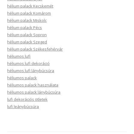
hélium palack Kecskemét
hélium palack Komárom
hélium palack Miskolc
hélium palack Pécs
hélium palack Sopron
hélium palack Szeged
hélium palack Székesfehérvár
héliumos lufi
héliumos lufi dekoráció
héliumos lufi lánybúcsúra
héliumos palack
héliumos palack használata
héliumos palack lánybúcsúra
lufi dekorációs ötletek
lufi leánybúcsúra