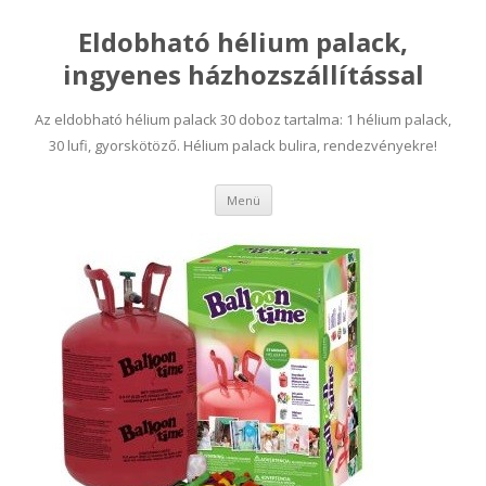
Eldobható hélium palack,
ingyenes házhozszállítással
Az eldobható hélium palack 30 doboz tartalma: 1 hélium palack,
30 lufi, gyorskötöző. Hélium palack bulira, rendezvényekre!
Tovább a tartalomra
Menü