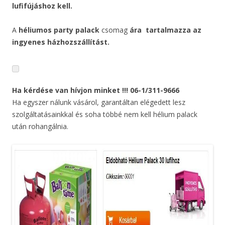
lufifújáshoz kell.
A
héliumos party palack
csomag
ára
tartalmazza az
ingyenes házhozszállítást.
Ha kérdése van hívjon minket !!! 06-1/311-9666
Ha egyszer nálunk vásárol, garantáltan elégedett lesz
szolgáltatásainkkal és soha többé nem kell hélium palack
után rohangálnia.