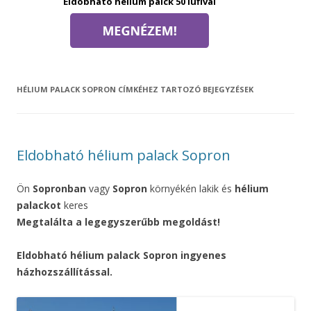
Eldobható hélium palck 50 lufival
HÉLIUM PALACK SOPRON
CÍMKÉHEZ TARTOZÓ BEJEGYZÉSEK
Eldobható hélium palack Sopron
Ön
Sopronban
vagy
Sopron
környékén lakik és
hélium
palackot
keres
Megtalálta a legegyszerűbb megoldást!
Eldobható hélium palack Sopron ingyenes
házhozszállítással.