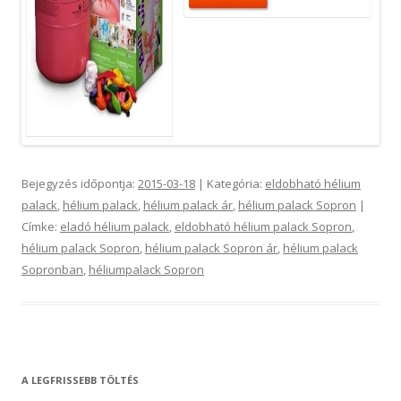
Bejegyzés időpontja:
2015-03-18
| Kategória:
eldobható hélium
palack
,
hélium palack
,
hélium palack ár
,
hélium palack Sopron
|
Címke:
eladó hélium palack
,
eldobható hélium palack Sopron
,
hélium palack Sopron
,
hélium palack Sopron ár
,
hélium palack
Sopronban
,
héliumpalack Sopron
A LEGFRISSEBB TÖLTÉS