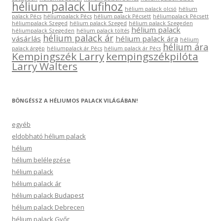
hélium palack lufihoz
hélium palack olcsó
hélium
palack Pécs
héliumpalack Pécs
hélium palack Pécsett
héliumpalack Pécsett
héliumpalack Szeged
hélium palack Szeged
hélium palack Szegeden
hélium palack
héliumpalack Szegeden
hélium palack töltés
hélium palack ár
vásárlás
hélium palack ára
hélium
hélium ára
palack árgép
héliumpalack ár Pécs
hélium palack ár Pécs
Kempingszék Larry
kempingszékpilóta
Larry Walters
BÖNGÉSSZ A HÉLIUMOS PALACK VILÁGÁBAN!
egyéb
eldobható hélium palack
hélium
hélium belélegzése
hélium palack
hélium palack ár
hélium palack Budapest
hélium palack Debrecen
hélium palack Győr