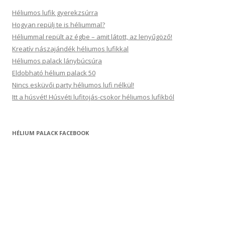
Héliumos lufik gyerekzsúrra
Hogyan repülj te is héliummal?
Héliummal repült az égbe – amit látott, az lenyűgöző!
Kreatív nászajándék héliumos lufikkal
Héliumos palack lánybúcsúra
Eldobható hélium palack 50
Nincs esküvői party héliumos lufi nélkül!
Itt a húsvét! Húsvéti lufitojás-csokor héliumos lufikból
HÉLIUM PALACK FACEBOOK