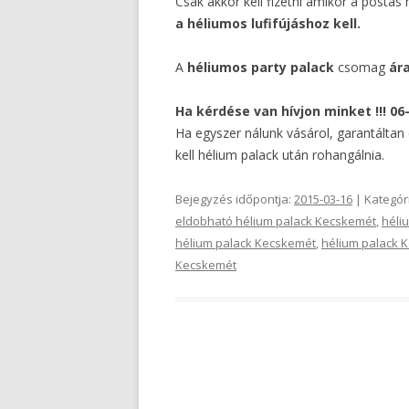
Csak akkor kell fizetni amikor a post
a héliumos lufifújáshoz kell.
A
héliumos party palack
csomag
ár
Ha kérdése van hívjon minket !!! 06
Ha egyszer nálunk vásárol, garantáltan
kell hélium palack után rohangálnia.
Bejegyzés időpontja:
2015-03-16
| Kategór
eldobható hélium palack Kecskemét
,
héli
hélium palack Kecskemét
,
hélium palack 
Kecskemét