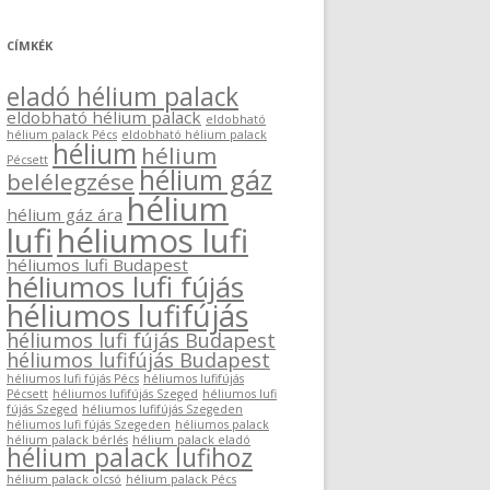
CÍMKÉK
eladó hélium palack
eldobható hélium palack
eldobható
hélium palack Pécs
eldobható hélium palack
hélium
hélium
Pécsett
hélium gáz
belélegzése
hélium
hélium gáz ára
lufi
héliumos lufi
héliumos lufi Budapest
héliumos lufi fújás
héliumos lufifújás
héliumos lufi fújás Budapest
héliumos lufifújás Budapest
héliumos lufi fújás Pécs
héliumos lufifújás
Pécsett
héliumos lufifújás Szeged
héliumos lufi
fújás Szeged
héliumos lufifújás Szegeden
héliumos lufi fújás Szegeden
héliumos palack
hélium palack bérlés
hélium palack eladó
hélium palack lufihoz
hélium palack olcsó
hélium palack Pécs