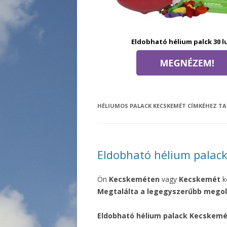
Eldobható hélium palck 30 lu
HÉLIUMOS PALACK KECSKEMÉT
CÍMKÉHEZ TA
Eldobható hélium palac
Ön
Kecskeméten
vagy
Kecskemét
k
Megtalálta a legegyszerűbb megol
Eldobható hélium palack Kecskemét