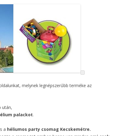
oldalunkat, melynek legnépszerűbb terméke az
ó után,
hélium palackot
.
is a
héliumos party csomag Kecskemétre.