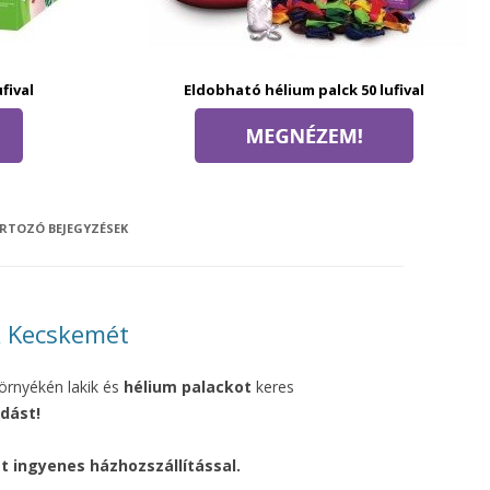
fival
Eldobható hélium palck 50 lufival
RTOZÓ BEJEGYZÉSEK
k Kecskemét
örnyékén lakik és
hélium palackot
keres
dást!
 ingyenes házhozszállítással.