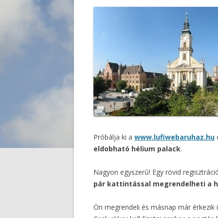
Próbálja ki a
www.lufiwebaruhaz.hu
eldobható hélium palack
.
Nagyon egyszerű! Egy rövid regisztráci
pár kattintással megrendelheti a 
Ön megrendeli és másnap már érkezik 