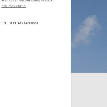
Itt a húsvét! Húsvéti lufitojás-csokor
héliumos lufikból
HÉLIUM PALACK FACEBOOK