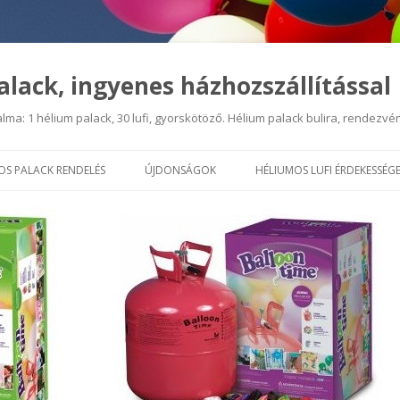
lack, ingyenes házhozszállítással
lma: 1 hélium palack, 30 lufi, gyorskötöző. Hélium palack bulira, rendezvé
Tovább a tartalomra
OS PALACK RENDELÉS
ÚJDONSÁGOK
HÉLIUMOS LUFI ÉRDEKESSÉG