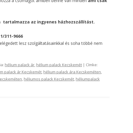
ás hozza a csomagot amiben benne van minden
ami csak
a
tartalmazza az ingyenes házhozszállítást.
-1/311-9666
 elégedett lesz szolgáltatásainkkal és soha többé nem
ia:
hélium palack ár
,
hélium palack Kecskemét
| Címke:
um palack ár Kecskemét
,
hélium palack ára Kecskeméten
,
Kecskeméten
,
héliumos palack Kecskemét
,
héliumpalack