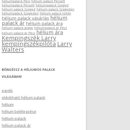
héliumpalack Pécs
hélium palack Pécsett
héliumpalack Pécsett
héliumpalack Szeged
hélium palack Szeged
hélium palack Szegeden
héliumpalack Szegeden
hélium palack töltés
hélium
hélium palack vásárlás
palack ár
hélium palack ára
hélium palack árgép
héliumpalack ár Pécs
hélium ára
hélium palack ár Pécs
Kempingszék Larry
kempingszékpilóta
Larry
Walters
BÖNGÉSSZ A HÉLIUMOS PALACK
VILÁGÁBAN!
egyéb
eldobható hélium palack
hélium
hélium belélegzése
hélium palack
hélium palack ár