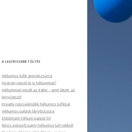
A LEGFRISSEBB TÖLTÉS
Héliumos lufik gyerekzsúrra
Hogyan repülj te is héliummal?
Héliummal repült az égbe – amit látott, az
lenyűgöző!
Kreatív nászajándék héliumos lufikkal
Héliumos palack lánybúcsúra
Eldobható hélium palack 50
Nincs esküvői party héliumos lufi nélkül!