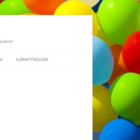
nyekre!
EK
ELÉRHETŐSÉGÜNK