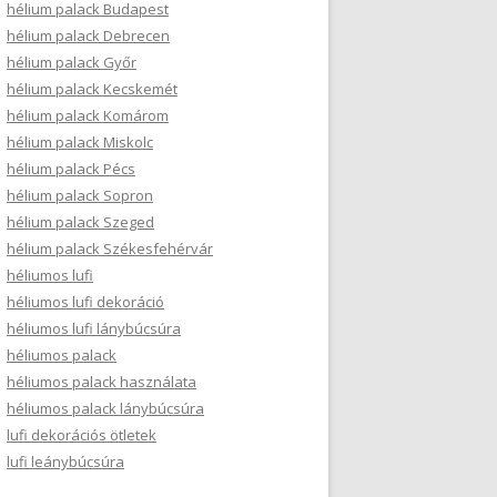
hélium palack Budapest
hélium palack Debrecen
hélium palack Győr
hélium palack Kecskemét
hélium palack Komárom
hélium palack Miskolc
hélium palack Pécs
hélium palack Sopron
hélium palack Szeged
hélium palack Székesfehérvár
héliumos lufi
héliumos lufi dekoráció
héliumos lufi lánybúcsúra
héliumos palack
héliumos palack használata
héliumos palack lánybúcsúra
lufi dekorációs ötletek
lufi leánybúcsúra